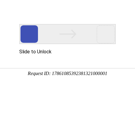
动设备
胜天国际官网的传动设备主要有通用减速器、专用减速器和联轴器三类
轴器、逆止器、大齿轮、回转轴承等系列产品。
逆止器
轧钢机及轧钢辅助设备减速器