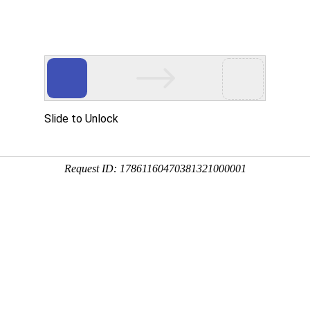
滑站
胜天国际官网主要是为矿山冶金设备、电站设备、水泥设备、传动设备
备、工程机械等润滑系统的设计、开发、研制、服务。
润滑站