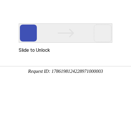
自移式破碎站
产品简介
自移式破碎站是一种
路、铁路、水利和化
自移式破碎站根据所
分破碎站、颚式破碎
我们公司设计生产的
采用了低成本紧凑型
500—5000t，
碎站。